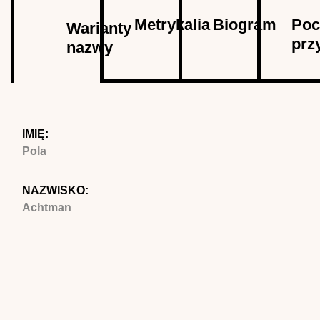
Autor
Metrykalia
Biogram
Poc
Warianty
prz
nazwy
(aktywna
karta)
IMIĘ:
Pola
NAZWISKO:
Achtman