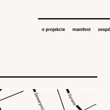
Jump to navigation
o projekcie
manifest
zespó