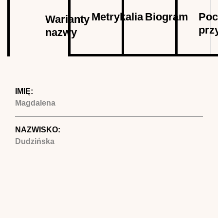
Autor
Metrykalia
Biogram
Poc
Warianty
prz
nazwy
(aktywna
karta)
IMIĘ:
Magdalena
NAZWISKO:
Dudzińska