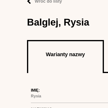
Wróć do listy
Balglej, Rysia
Autor
Warianty nazwy
(aktywna
karta)
IMIĘ:
Rysia