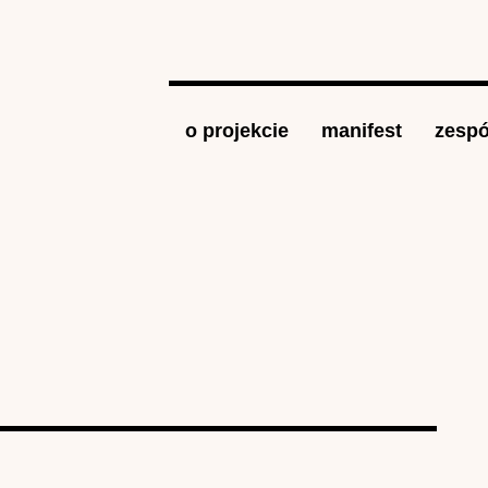
Jump to navigation
o projekcie
manifest
zespó