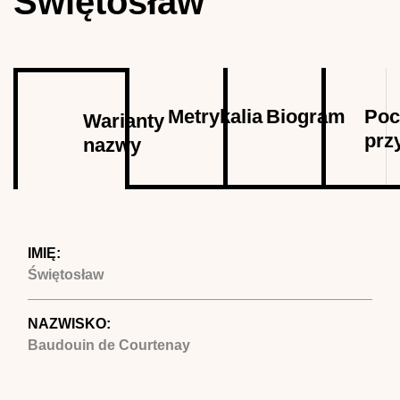
Świętosław
Autor
Metrykalia
Biogram
Poc
Warianty
prz
nazwy
(aktywna
karta)
IMIĘ:
Świętosław
NAZWISKO:
Baudouin de Courtenay