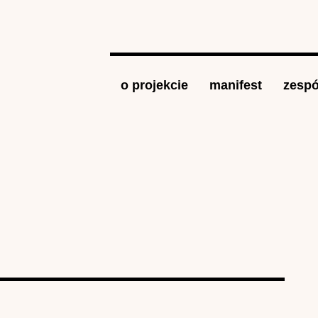
Jump to navigation
o projekcie
manifest
zespó