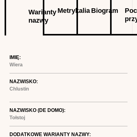
Autor
Metrykalia
Biogram
Poc
Warianty
prz
nazwy
(aktywna
karta)
IMIĘ:
Wiera
NAZWISKO:
Chlustin
NAZWISKO (DE DOMO):
Tołstoj
DODATKOWE WARIANTY NAZWY: