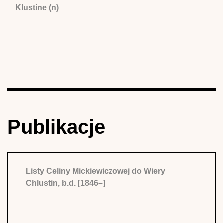
Klustine (n)
Publikacje
Listy Celiny Mickiewiczowej do Wiery
Chlustin, b.d. [1846–]