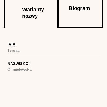
Autor
Biogram
Warianty
nazwy
(aktywna
karta)
IMIĘ:
Teresa
NAZWISKO:
Chmielewska