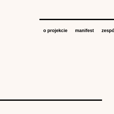
Jump to navigation
o projekcie
manifest
zespó