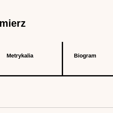
imierz
Metrykalia
Biogram