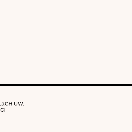
 LaCH UW.
CI