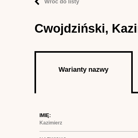
Wróć do listy
Cwojdziński, Kaz
Autor
Warianty nazwy
(aktywna
karta)
IMIĘ:
Kazimierz