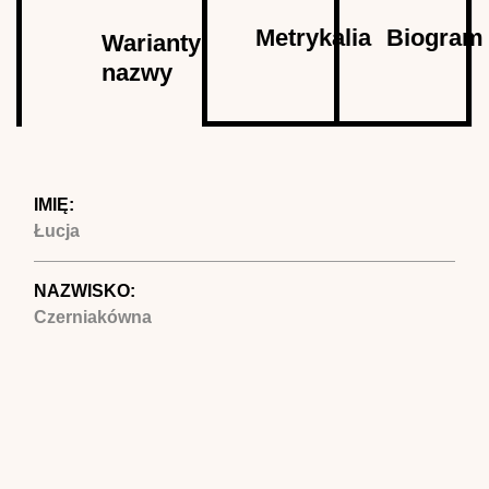
Autor
Metrykalia
Biogram
Warianty
nazwy
(aktywna
karta)
IMIĘ:
Łucja
NAZWISKO:
Czerniakówna