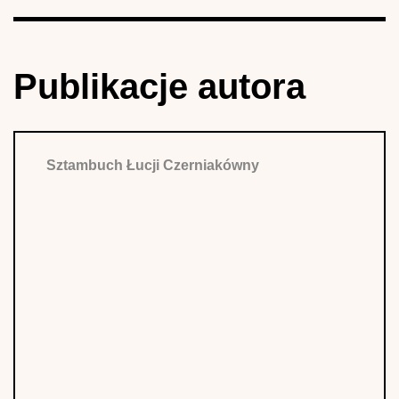
Publikacje autora
Sztambuch Łucji Czerniakówny