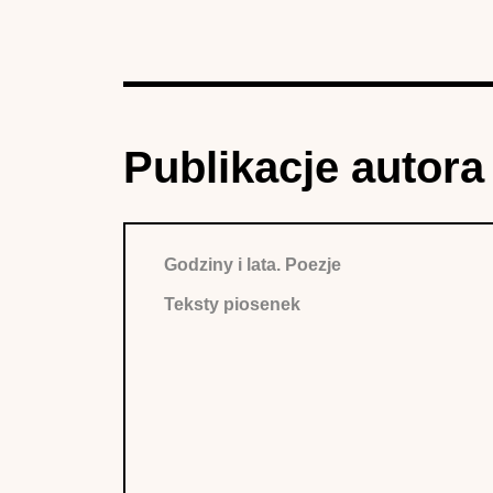
Publikacje autora
Godziny i lata. Poezje
Teksty piosenek