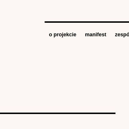
Jump to navigation
o projekcie
manifest
zespó