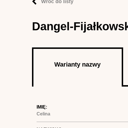
Wróć do listy
Dangel-Fijałkowsk
Autor
Warianty nazwy
(aktywna
karta)
IMIĘ:
Celina