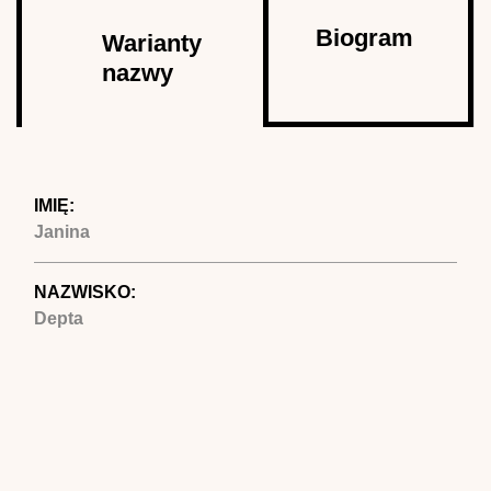
Autor
Biogram
Warianty
nazwy
(aktywna
karta)
IMIĘ:
Janina
NAZWISKO:
Depta