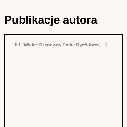
Publikacje autora
b.t. [Wielce Szanowny Panie Dyrektorze,…]