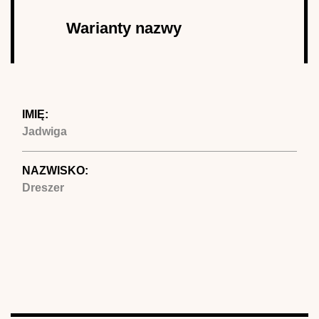
Autor
Warianty nazwy
(aktywna
karta)
IMIĘ:
Jadwiga
NAZWISKO:
Dreszer