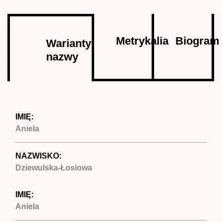
Autor
Metrykalia
Biogram
Warianty
nazwy
(aktywna
karta)
IMIĘ:
Aniela
NAZWISKO:
Dziewulska-Łosiowa
IMIĘ:
Aniela