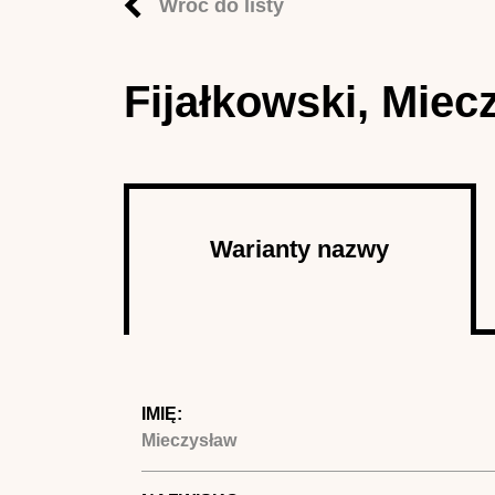
Wróć do listy
Fijałkowski, Miec
Autor
Warianty nazwy
(aktywna
karta)
IMIĘ:
Mieczysław