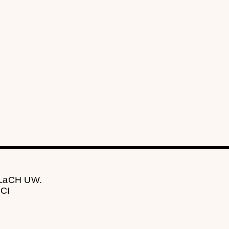
 LaCH UW.
CI