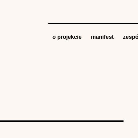
Jump to navigation
o projekcie
manifest
zespó