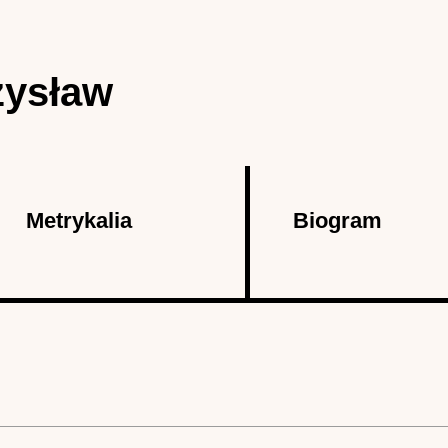
zysław
Metrykalia
Biogram