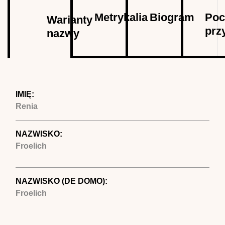
Autor
Metrykalia
Biogram
Poc
Warianty
prz
nazwy
(aktywna
karta)
IMIĘ:
Renia
NAZWISKO:
Froelich
NAZWISKO (DE DOMO):
Froelich