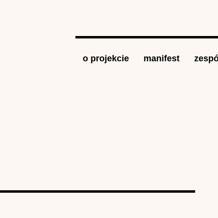
Jump to navigation
o projekcie
manifest
zespó