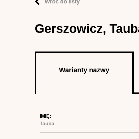
Wróć do listy
Gerszowicz, Taub
Autor
Warianty nazwy
(aktywna
karta)
IMIĘ:
Tauba