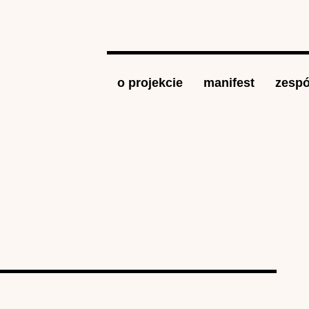
Jump to navigation
o projekcie
manifest
zespó