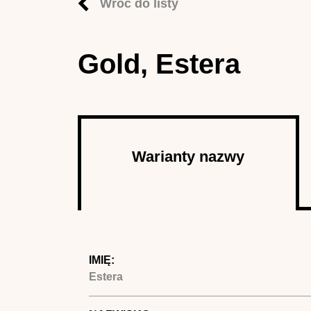
Wróć do listy
Gold, Estera
Autor
Warianty nazwy
(aktywna
karta)
IMIĘ:
Estera