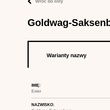
Wróć do listy
Goldwag-Saksenb
Autor
Warianty nazwy
(aktywna 
IMIĘ:
Ester
NAZWISKO: