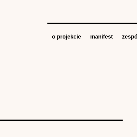
Jump to navigation
o projekcie
manifest
zespó