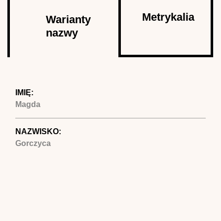
Autor
Metrykalia
Warianty
nazwy
(aktywna
karta)
IMIĘ:
Magda
NAZWISKO:
Gorczyca