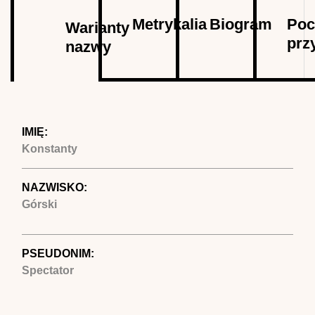
Autor
Metrykalia
Biogram
Poc
Warianty
prz
nazwy
(aktywna
karta)
IMIĘ:
Konstanty
NAZWISKO:
Górski
PSEUDONIM:
Spectator