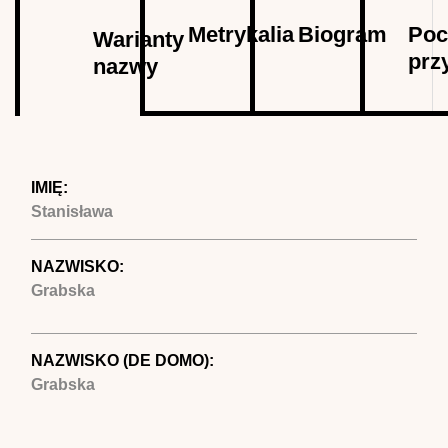
Autor
Metrykalia
Biogram
Poc
Warianty
prz
nazwy
(aktywna
karta)
IMIĘ:
Stanisława
NAZWISKO:
Grabska
NAZWISKO (DE DOMO):
Grabska