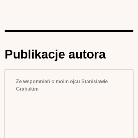
Publikacje autora
Ze wspomnień o moim ojcu Stanisławie
Grabskim