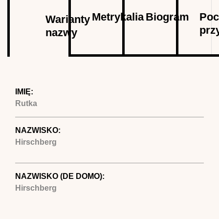
Autor
Metrykalia
Biogram
Poc
Warianty
prz
nazwy
(aktywna
karta)
IMIĘ:
Rutka
NAZWISKO:
Hirschberg
NAZWISKO (DE DOMO):
Hirschberg