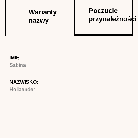
Autor
Poczucie
Warianty
przynależności
nazwy
(aktywna
karta)
IMIĘ:
Sabina
NAZWISKO:
Hollaender