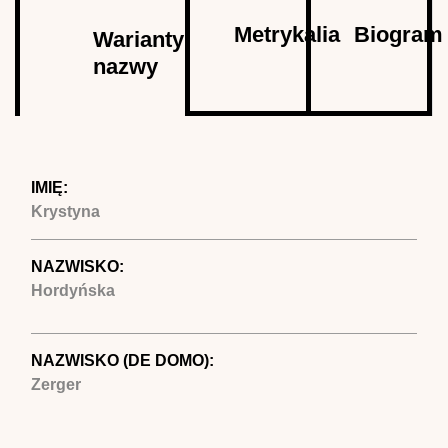
Autor
Metrykalia
Biogram
Warianty
nazwy
(aktywna
karta)
IMIĘ:
Krystyna
NAZWISKO:
Hordyńska
NAZWISKO (DE DOMO):
Zerger