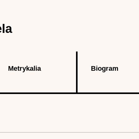
la
Metrykalia
Biogram