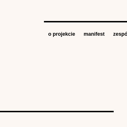
Jump to navigation
o projekcie
manifest
zespó