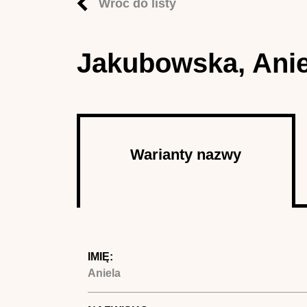
Wróć do listy
Jakubowska, Anie
Autor
Warianty nazwy
(aktywna
karta)
IMIĘ:
Aniela