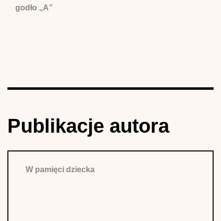
godło „A”
Publikacje autora
W pamięci dziecka