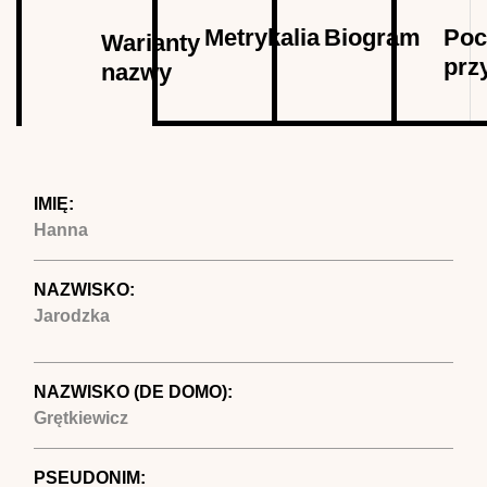
Autor
Metrykalia
Biogram
Poc
Warianty
prz
nazwy
(aktywna
karta)
IMIĘ:
Hanna
NAZWISKO:
Jarodzka
NAZWISKO (DE DOMO):
Grętkiewicz
PSEUDONIM: