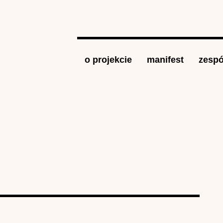
Jump to navigation
o projekcie
manifest
zespó