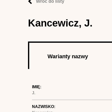
Wróć do listy
Kancewicz, J.
Autor
Warianty nazwy
(aktywna 
IMIĘ:
J.
NAZWISKO: