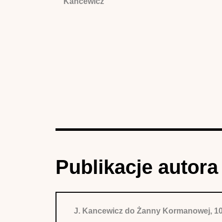
Kancewicz
Publikacje autora
J. Kancewicz do Żanny Kormanowej, 10