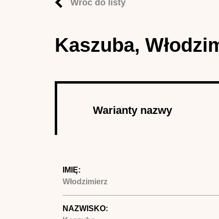
Wróć do listy
Kaszuba, Włodzim
Autor
Warianty nazwy
(aktywna
karta)
IMIĘ:
Włodzimierz
NAZWISKO: