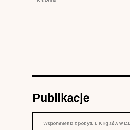
Kaszuba
Publikacje
Wspomnienia z pobytu u Kirgizów w la