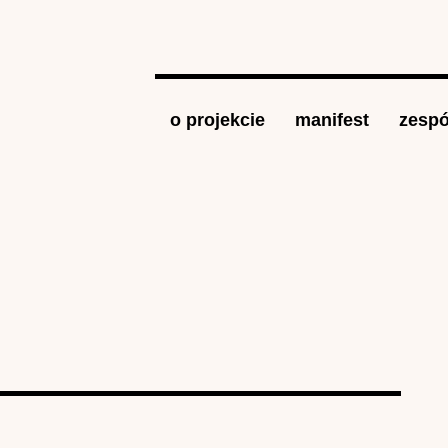
Jump to navigation
o projekcie
manifest
zespó