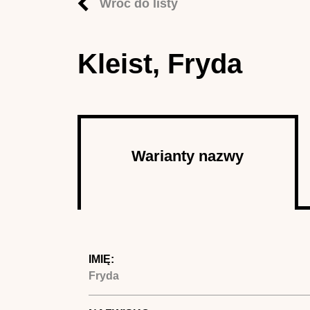
Wróć do listy
Kleist, Fryda
Autor
Warianty nazwy
(aktywna
karta)
IMIĘ:
Fryda