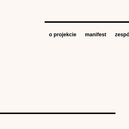
Jump to navigation
o projekcie
manifest
zespó