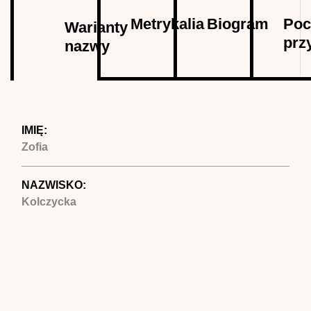
Autor
Metrykalia
Biogram
Poc
Warianty
prz
nazwy
(aktywna
karta)
IMIĘ:
Zofia
NAZWISKO:
Kolczycka