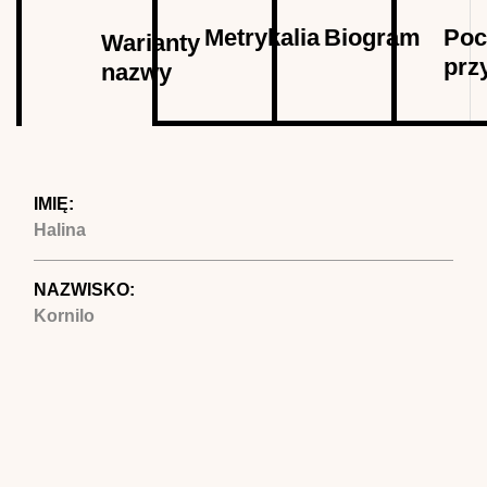
Autor
Metrykalia
Biogram
Poc
Warianty
prz
nazwy
(aktywna
karta)
IMIĘ:
Halina
NAZWISKO:
Kornilo