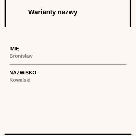
Autor
Warianty nazwy
(aktywna
karta)
IMIĘ:
Bronisław
NAZWISKO:
Kowalski