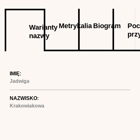
Autor
Metrykalia
Biogram
Poc
Warianty
prz
nazwy
(aktywna
karta)
IMIĘ:
Jadwiga
NAZWISKO:
Krakowiakowa