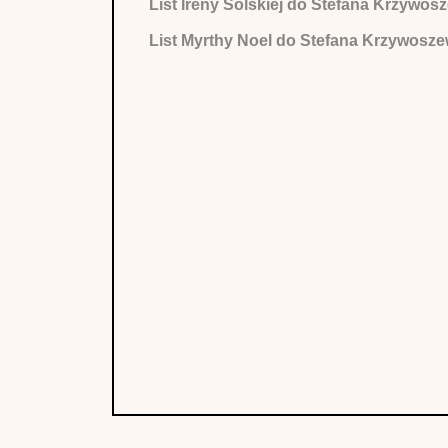
List Ireny Solskiej do Stefana Krzywo
List Myrthy Noel do Stefana Krzywosz