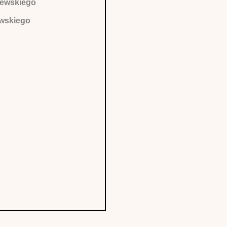
szewskiego
ewskiego