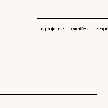
Jump to navigation
o projekcie
manifest
zespó