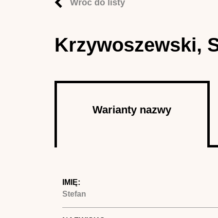
Wróć do listy
Krzywoszewski, S
Autor
Warianty nazwy
(aktywna
karta)
IMIĘ:
Stefan