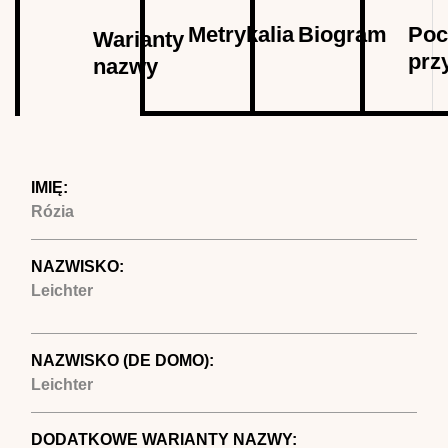
Autor
Metrykalia
Biogram
Poc
Warianty
prz
nazwy
(aktywna
karta)
IMIĘ:
Rózia
NAZWISKO:
Leichter
NAZWISKO (DE DOMO):
Leichter
DODATKOWE WARIANTY NAZWY: