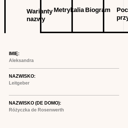
Autor
Metrykalia
Biogram
Poc
Warianty
prz
nazwy
(aktywna
karta)
IMIĘ:
Aleksandra
NAZWISKO:
Leitgeber
NAZWISKO (DE DOMO):
Różyczka de Rosenwerth