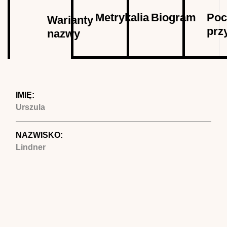
Autor
Metrykalia
Biogram
Poc
Warianty
prz
nazwy
(aktywna
karta)
IMIĘ:
Urszula
NAZWISKO:
Lindner