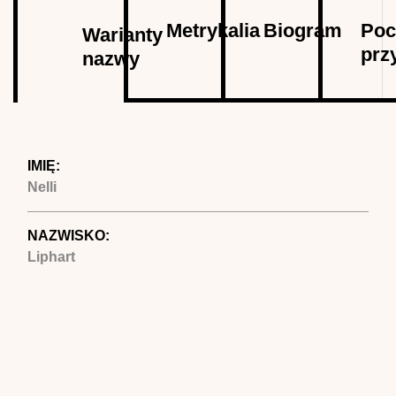
Autor
Metrykalia
Biogram
Poc
Warianty
prz
nazwy
(aktywna
karta)
IMIĘ:
Nelli
NAZWISKO:
Liphart