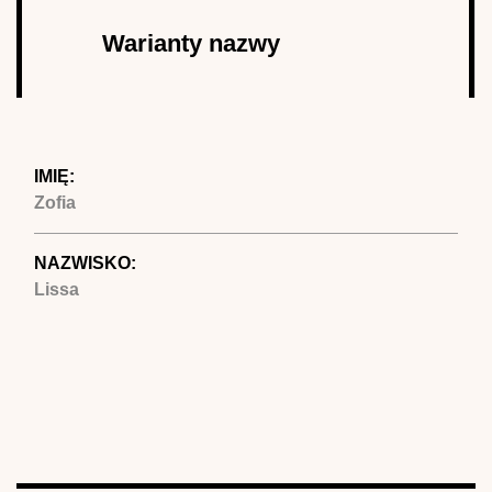
Autor
Warianty nazwy
(aktywna
karta)
IMIĘ:
Zofia
NAZWISKO:
Lissa