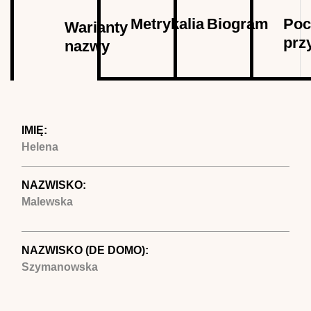
Autor
Metrykalia
Biogram
Poc
Warianty
prz
nazwy
(aktywna
karta)
IMIĘ:
Helena
NAZWISKO:
Malewska
NAZWISKO (DE DOMO):
Szymanowska