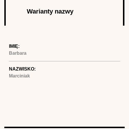
Autor
Warianty nazwy
(aktywna
karta)
IMIĘ:
Barbara
NAZWISKO:
Marciniak