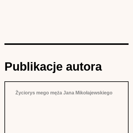
Publikacje autora
Życiorys mego męża Jana Mikołajewskiego