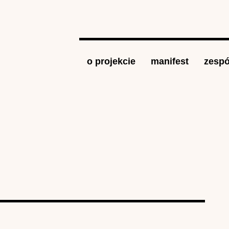
Jump to navigation
o projekcie
manifest
zespó