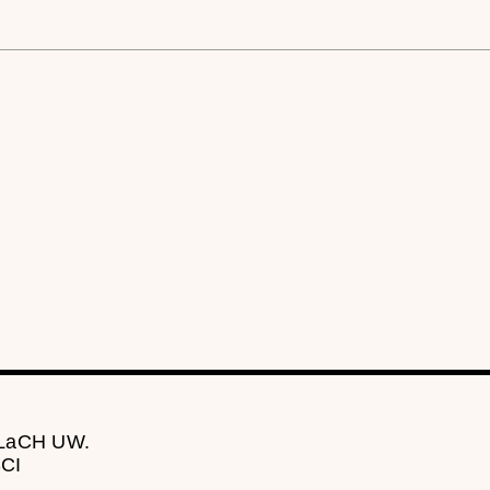
 LaCH UW.
CI