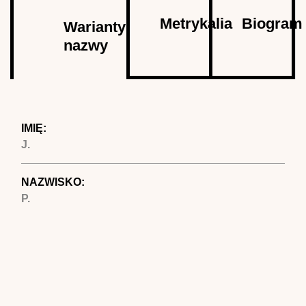
Autor
Metrykalia
Biogram
Warianty
nazwy
(aktywna
karta)
IMIĘ:
J.
NAZWISKO:
P.