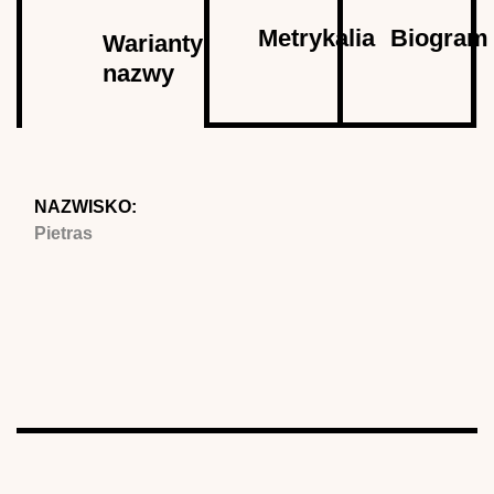
Autor
Metrykalia
Biogram
Warianty
nazwy
(aktywna
karta)
NAZWISKO:
Pietras