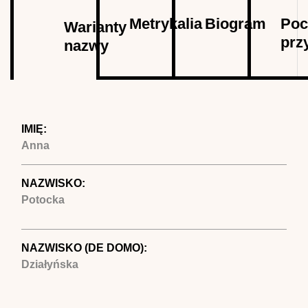
Autor
Metrykalia
Biogram
Poc
Warianty
prz
nazwy
(aktywna
karta)
IMIĘ:
Anna
NAZWISKO:
Potocka
NAZWISKO (DE DOMO):
Działyńska