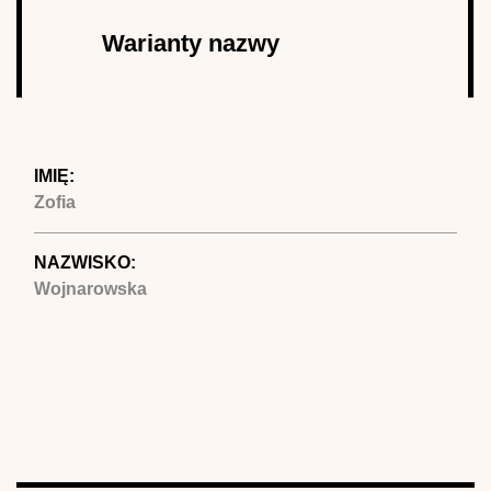
Autor
Warianty nazwy
(aktywna
karta)
IMIĘ:
Zofia
NAZWISKO:
Wojnarowska