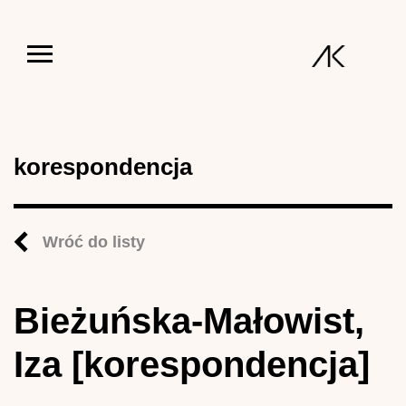
Jump to navigation
korespondencja
Wróć do listy
Bieżuńska-Małowist,
Iza [korespondencja]