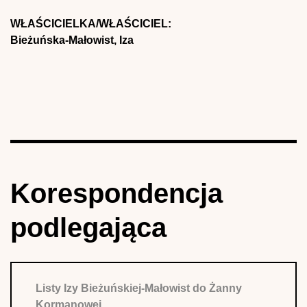
WŁAŚCICIELKA/WŁAŚCICIEL:
Bieżuńska-Małowist, Iza
Korespondencja
podlegająca
Listy Izy Bieżuńskiej-Małowist do Żanny
Kormanowej