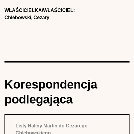
WŁAŚCICIELKA/WŁAŚCICIEL:
Chlebowski, Cezary
Korespondencja
podlegająca
Listy Haliny Martin do Cezarego
Chlebowskiego